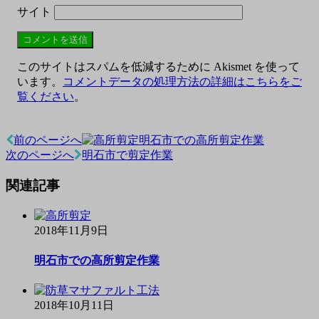
サイト
このサイトはスパムを低減するために Akismet を使って
います。
コメントデータの処理方法の詳細はこちらをご
覧ください
。
前のページへ
明石市での高所剪定作業
投
次のページへ
明石市で剪定作業
稿
関連記事
ナ
ビ
2018年11月9日
ゲ
ー
明石市での高所剪定作業
シ
ョ
2018年10月11日