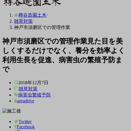
樽谷造園土木
雑草対策
神戸市須磨区での管理作業
神戸市須磨区での管理作業
見た目を美
しくするだけでなく、養分を効率よく
利用生長を促進、病害虫の繁殖予防ま
で
2018年12月7日
雑草対策
病害虫繁殖予防
areadrive
Twitter
Facebook