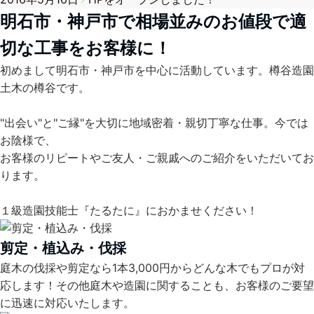
明石市・神戸市で相場並みのお値段で適
切な工事をお客様に！
初めまして明石市・神戸市を中心に活動しています。樽谷造園
土木の樽谷です。
"出会い"と"ご縁"を大切に地域密着・親切丁寧な仕事。今では
お陰様で、
お客様のリピートやご友人・ご親戚へのご紹介をいただいてお
ります。
１級造園技能士『たるたに』におかませください！
剪定・植込み・伐採
庭木の伐採や剪定なら1本3,000円からどんな木でもプロが対
応します！その他庭木や造園に関することも、お客様のご要望
に迅速に対応いたします。