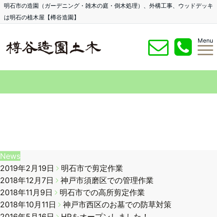
明石市の造園（ガーデニング・雑木の庭・倒木処理）、外構工事、ウッドデッキ
は明石の植木屋【樽谷造園】
Menu
心を込めた庭づくり
あなたの大切なお庭に必要と思われる
対策や方法をご説明させて頂きます
News
2019年2月19日
明石市で剪定作業
2018年12月7日
神戸市須磨区での管理作業
2018年11月9日
明石市での高所剪定作業
2018年10月11日
神戸市西区のお墓での防草対策
2016年5月16日
HPをオープンしました！