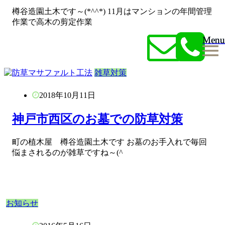
樽谷造園土木です～(*^^*) 11月はマンションの年間管理
作業で高木の剪定作業
Menu
Menu
雑草対策
2018年10月11日
神戸市西区のお墓での防草対策
町の植木屋 樽谷造園土木です お墓のお手入れで毎回
悩まされるのが雑草ですね～(^
お知らせ