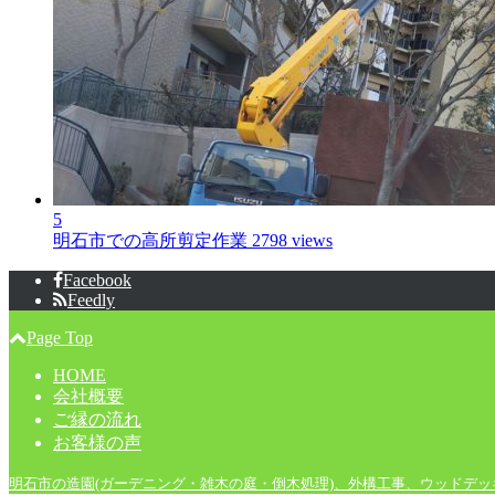
5
明石市での高所剪定作業
2798 views
Facebook
Feedly
Page Top
HOME
会社概要
ご縁の流れ
お客様の声
明石市の造園(ガーデニング・雑木の庭・倒木処理)、外構工事、ウッドデ